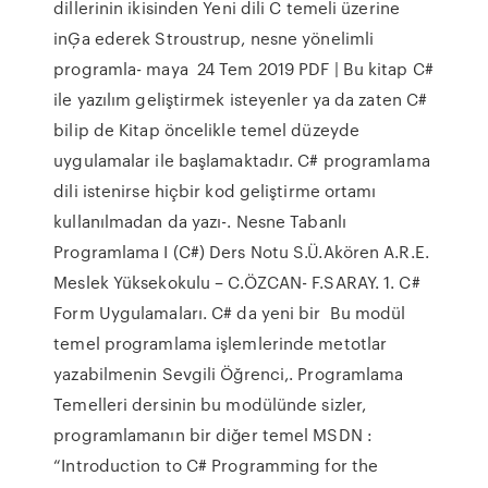
dillerinin ikisinden Yeni dili C temeli üzerine
inĢa ederek Stroustrup, nesne yönelimli
programla- maya 24 Tem 2019 PDF | Bu kitap C#
ile yazılım geliştirmek isteyenler ya da zaten C#
bilip de Kitap öncelikle temel düzeyde
uygulamalar ile başlamaktadır. C# programlama
dili istenirse hiçbir kod geliştirme ortamı
kullanılmadan da yazı-. Nesne Tabanlı
Programlama I (C#) Ders Notu S.Ü.Akören A.R.E.
Meslek Yüksekokulu – C.ÖZCAN- F.SARAY. 1. C#
Form Uygulamaları. C# da yeni bir Bu modül
temel programlama işlemlerinde metotlar
yazabilmenin Sevgili Öğrenci,. Programlama
Temelleri dersinin bu modülünde sizler,
programlamanın bir diğer temel MSDN :
“Introduction to C# Programming for the